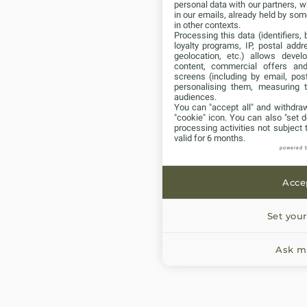
personal data with our partners, w
in our emails, already held by some
in other contexts.
Processing this data (identifiers,
loyalty programs, IP, postal add
geolocation, etc.) allows devel
content, commercial offers an
screens (including by email, pos
personalising them, measuring t
audiences.
You can "accept all" and withdraw
"cookie" icon
. You can also "set d
processing activities not subject
valid for 6 months.
powered 
Accep
Set your
Ask me