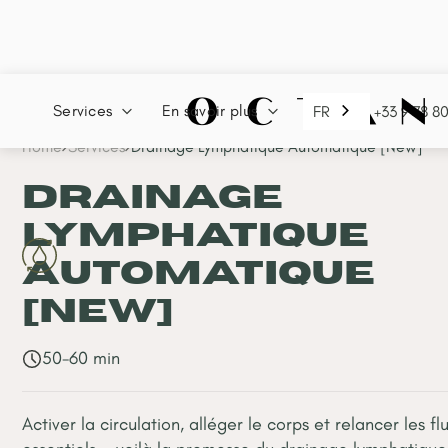
Services
En savoir plus
FR
+33 9 78 8
Home
Services
Drainage Lymphatique Automatique [New]
Drainage
Lymphatique
Automatique
[New]
50-60 min
Activer la circulation, alléger le corps et relancer les fl