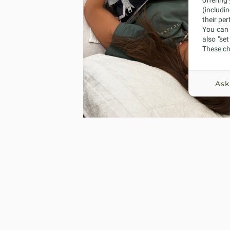
offering
(includi
their pe
You can 
also "se
These ch
Ask