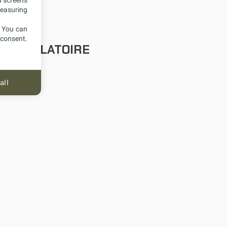
d screens
measuring
. You can
 consent.
 CIRCULATOIRE
all