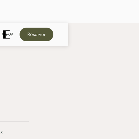
Réserver
0 55 93
ux