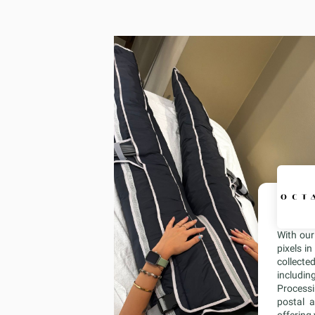
With ou
pixels i
collecte
including
Processi
postal a