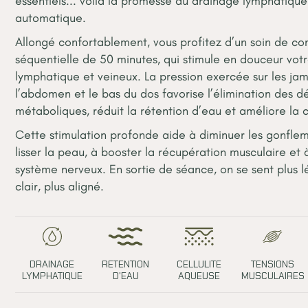
essentiels... voilà la promesse du drainage lymphatique
automatique.
Allongé confortablement, vous profitez d’un soin de c
séquentielle de 50 minutes, qui stimule en douceur vot
lymphatique et veineux. La pression exercée sur les ja
l’abdomen et le bas du dos favorise l’élimination des d
métaboliques, réduit la rétention d’eau et améliore la c
Cette stimulation profonde aide à diminuer les gonflem
lisser la peau, à booster la récupération musculaire et 
système nerveux. En sortie de séance, on se sent plus l
clair, plus aligné.
DRAINAGE
RETENTION
CELLULITE
TENSIONS
LYMPHATIQUE
D'EAU
AQUEUSE
MUSCULAIRES