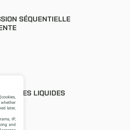
SION SÉQUENTIELLE
GENTE
TION DES LIQUIDES
(cookies,
, whether
ed later,
rams, IP,
oping and