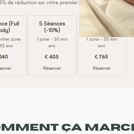
25% de réduction sur votre premier drainage avec le cod
nce (Full
5 Séances
10 Séances
ody)
(-10%)
(-15%)
ntier zone
1 zone - 50 min
1 zone - 50 min
h45 env
env
env
140
€
405
€
765
server
Réserver
Réserver
omment ça marc