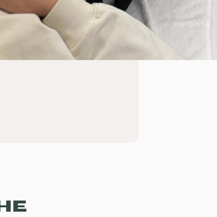
e DRAINAGE25 !
he