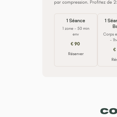
par compression. Profitez de 
1 Séance
1 Séa
B
1 zone - 50 min
env
Corps e
- 1
€
90
€
Réserver
Ré
C