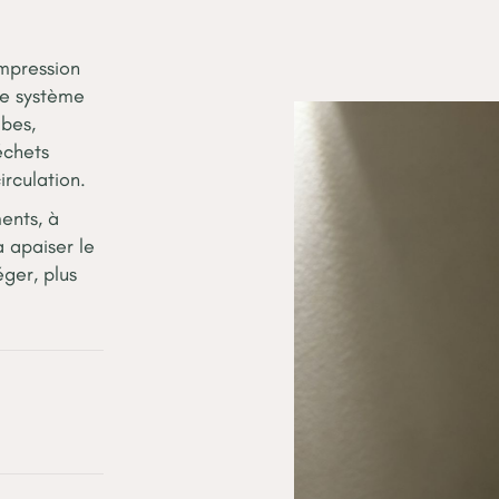
ompression
re système
mbes,
échets
irculation.
ents, à
à apaiser le
éger, plus