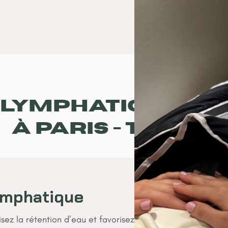
 lymphatique au
à Paris - Tarifs
ymphatique
uisez la rétention d’eau et favorisez la récupération grâc