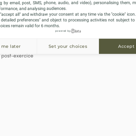
ng by email, post, SMS, phone, audio, and video), personalising them, 
rformance, and analysing audiences.
"accept all" and withdraw your consent at any time via the "cookie" icon
t detailed preferences" and object to processing activities not subject to
ur les membres inférieurs, tels que les mollets, les chevill
oices remain valid for 6 months.
r le membre pour réduire le gonflement et peuvent être po
powered by
 bandes avec fermetures Velcro.
 me later
Set your choices
Accept 
u post-exercice