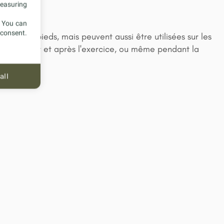
measuring
. You can
 consent.
es et les pieds, mais peuvent aussi être utilisées sur les
rtées avant et après l'exercice, ou même pendant la
all