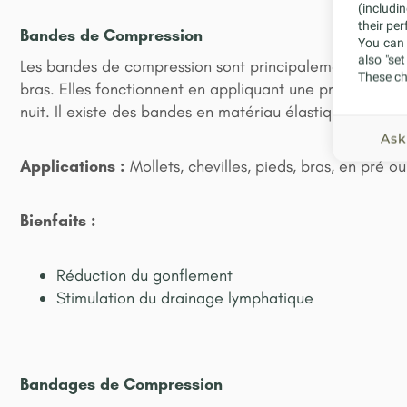
(includi
their pe
Bandes de Compression
You can 
also "se
Les bandes de compression sont principalement utilisées s
These ch
bras. Elles fonctionnent en appliquant une pression su
nuit. Il existe des bandes en matériau élastique et des
Ask
Applications :
Mollets, chevilles, pieds, bras, en pré o
Bienfaits :
Réduction du gonflement
Stimulation du drainage lymphatique
Bandages de Compression