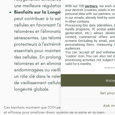
une meilleure régulation des cycles de sommeil​.
With our 105
partners
, we wish t
your devices (cookies, pixels in em
Bienfaits sur la Longévité Cellulaire
: L'OTH
personal data with our partners, w
peut contribuer à la santé et à la longévité des
in our emails, already held by some
in other contexts.
cellules en favorisant l'allongement des
Processing this data (identifiers,
loyalty programs, IP, postal add
télomères et l'élimination des cellules
geolocation, etc.) allows devel
sénescentes. Les télomères, les capuchons
content, commercial offers an
screens (including by email, pos
protecteurs à l'extrémité des chromosomes, sont
personalising them, measuring t
audiences.
essentiels pour maintenir l'intégrité génétique
You can "accept all" and withdraw
des cellules. En prolongeant la longueur des
"cookie" icon
. You can also "set d
processing activities not subject
télomères et en éliminant les cellules
valid for 6 months.
powered 
endommagées ou vieillissantes, l'OTH peut jouer
un rôle clé dans le ralentissement du processus
Accep
de vieillissement cellulaire et l'amélioration de la
longévité globale.
Set your
Ask me
Ces bienfaits montrent que l'OTH peut être une thérapie polyvalente
et efficace pour améliorer divers aspects de la santé et du bien-