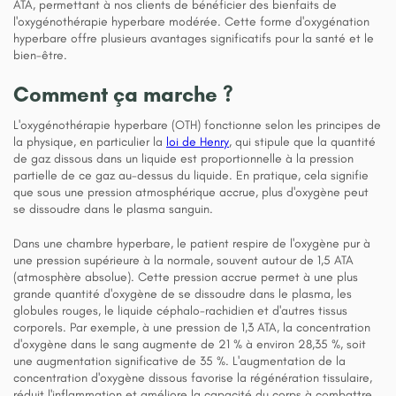
ATA, permettant à nos clients de bénéficier des bienfaits de
l'oxygénothérapie hyperbare modérée. Cette forme d'oxygénation
hyperbare offre plusieurs avantages significatifs pour la santé et le
bien-être.
Comment ça marche ?
L'oxygénothérapie hyperbare (OTH) fonctionne selon les principes de
la physique, en particulier la
loi de Henry
, qui stipule que la quantité
de gaz dissous dans un liquide est proportionnelle à la pression
partielle de ce gaz au-dessus du liquide. En pratique, cela signifie
que sous une pression atmosphérique accrue, plus d'oxygène peut
se dissoudre dans le plasma sanguin.
Dans une chambre hyperbare, le patient respire de l'oxygène pur à
une pression supérieure à la normale, souvent autour de 1,5 ATA
(atmosphère absolue). Cette pression accrue permet à une plus
grande quantité d'oxygène de se dissoudre dans le plasma, les
globules rouges, le liquide céphalo-rachidien et d'autres tissus
corporels. Par exemple, à une pression de 1,3 ATA, la concentration
d'oxygène dans le sang augmente de 21 % à environ 28,35 %, soit
une augmentation significative de 35 %. L'augmentation de la
concentration d'oxygène dissous favorise la régénération tissulaire,
réduit l'inflammation et améliore la capacité du corps à combattre