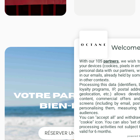
Welcom
With our 105
partners
, we wish t
your devices (cookies, pixels in em
personal data with our partners, w
in our emails, already held by some
in other contexts.
Processing this data (identifiers,
loyalty programs, IP, postal add
geolocation, etc.) allows devel
Votre partenaire
content, commercial offers an
screens (including by email, pos
bien-être
personalising them, measuring t
audiences.
You can "accept all" and withdraw
"cookie" icon
. You can also "set d
processing activities not subject
valid for 6 months.
RÉSERVER UN SERVICE
powered 