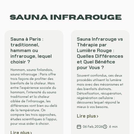
Sauna Infrarouge
Sauna à Paris :
Sauna Infrarouge vs
traditionnel,
Thérapie par
hammam ou
Lumière Rouge :
infrarouge, lequel
Quelles Différences
choisir ?
et Quel Bénéfice
pour Vous ?
Hammam, sauna finlandais,
sauna infrarouge : Paris offre
Souvent confondus, ces deux
trois façons de profiter des
procédés utilisent la lumière
bienfaits de la chaleur. Mais
mais avec des mécanismes et
entre l'expérience sociale du
des bienfaits distincts.
hammam, l'intensité du sauna
Détoxification, récupération,
traditionnel et la chaleur
régénération cellulaire :
ciblée de l'infrarouge, les
découvrez lequel répond le
différences vont bien au-delà
mieux à vos besoins.
de la température. On
compare les trois approches,
Lire plus
études scientifiques à l'appui,
pour vous aider à choisir.
06
Feb
,
2026
6
min
Lire plus